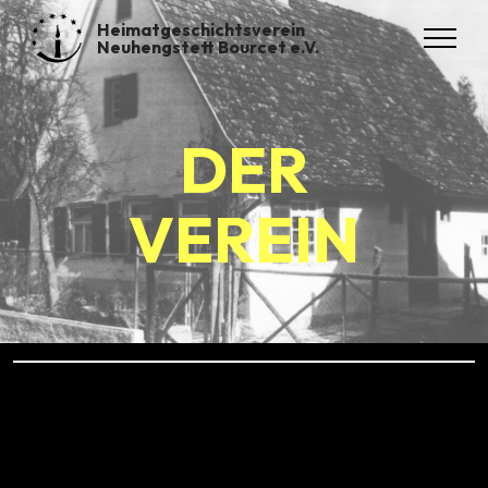
Heimatgeschichtsverein
Neuhengstett Bourcet e.V.
DER
VEREIN